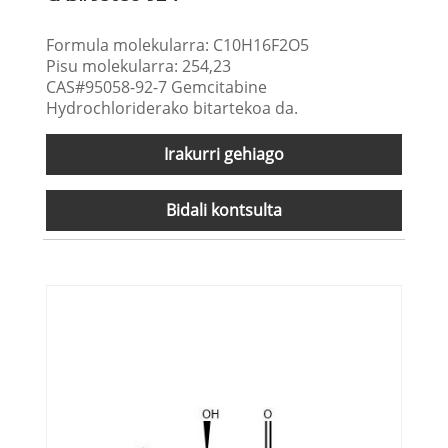
Formula molekularra: C10H16F2O5
Pisu molekularra: 254,23
CAS#95058-92-7 Gemcitabine
Hydrochloriderako bitartekoa da.
Irakurri gehiago
Bidali kontsulta