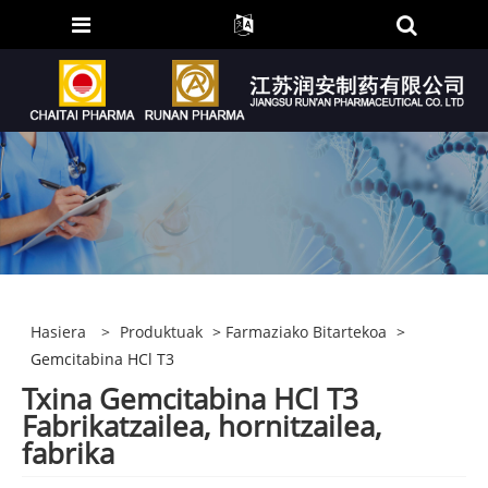
Hasiera
>
Produktuak
>
Farmaziako Bitartekoa
>
Gemcitabina HCl T3
Txina Gemcitabina HCl T3
Fabrikatzailea, hornitzailea,
fabrika