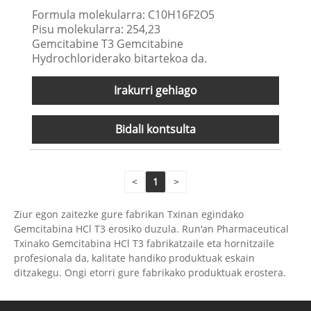
Formula molekularra: C10H16F2O5
Pisu molekularra: 254,23
Gemcitabine T3 Gemcitabine
Hydrochloriderako bitartekoa da.
Irakurri gehiago
Bidali kontsulta
<
1
>
Ziur egon zaitezke gure fabrikan Txinan egindako
Gemcitabina HCl T3 erosiko duzula. Run'an Pharmaceutical
Txinako Gemcitabina HCl T3 fabrikatzaile eta hornitzaile
profesionala da, kalitate handiko produktuak eskain
ditzakegu. Ongi etorri gure fabrikako produktuak erostera.