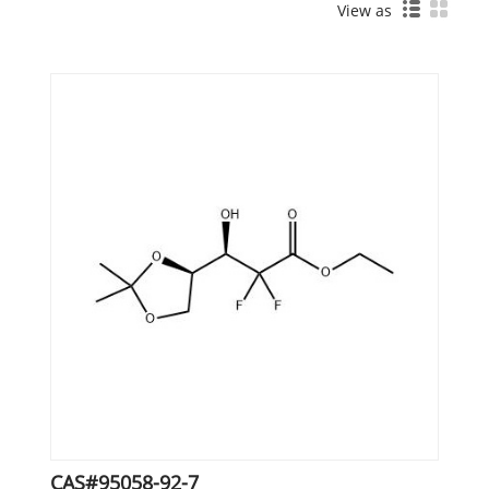
View as
CAS#95058-92-7