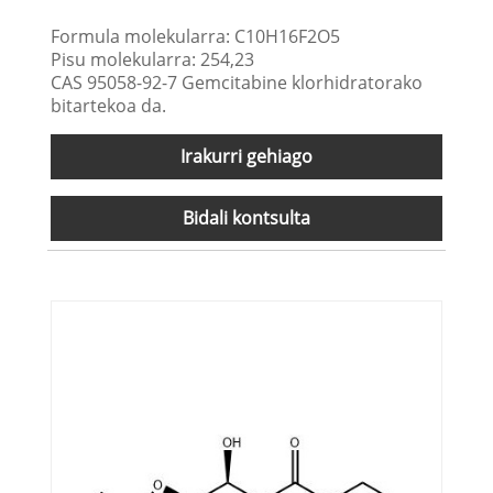
Formula molekularra: C10H16F2O5
Pisu molekularra: 254,23
CAS 95058-92-7 Gemcitabine klorhidratorako
bitartekoa da.
Irakurri gehiago
Bidali kontsulta