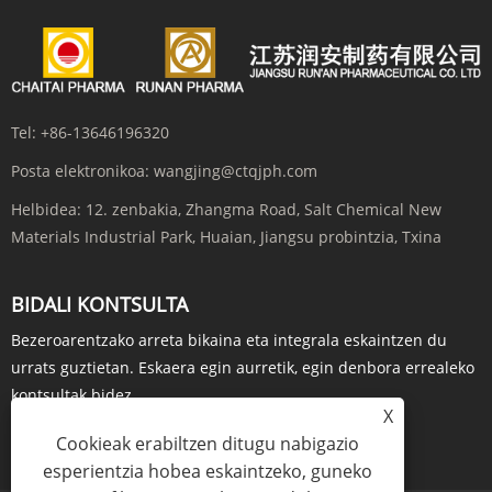
Tel:
+86-13646196320
Posta elektronikoa:
wangjing@ctqjph.com
Helbidea:
12. zenbakia, Zhangma Road, Salt Chemical New
Materials Industrial Park, Huaian, Jiangsu probintzia, Txina
BIDALI KONTSULTA
Bezeroarentzako arreta bikaina eta integrala eskaintzen du
urrats guztietan. Eskaera egin aurretik, egin denbora errealeko
kontsultak bidez...
X
KONTSULTA ORAIN
Cookieak erabiltzen ditugu nabigazio
esperientzia hobea eskaintzeko, guneko