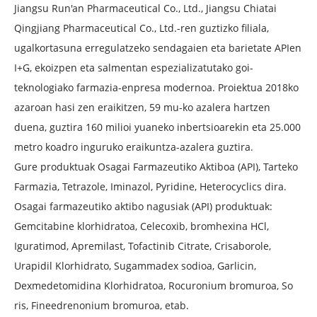
Jiangsu Run'an Pharmaceutical Co., Ltd., Jiangsu Chiatai
Qingjiang Pharmaceutical Co., Ltd.-ren guztizko filiala,
ugalkortasuna erregulatzeko sendagaien eta barietate APIen
I+G, ekoizpen eta salmentan espezializatutako goi-
teknologiako farmazia-enpresa modernoa. Proiektua 2018ko
azaroan hasi zen eraikitzen, 59 mu-ko azalera hartzen
duena, guztira 160 milioi yuaneko inbertsioarekin eta 25.000
metro koadro inguruko eraikuntza-azalera guztira.
Gure produktuak Osagai Farmazeutiko Aktiboa (API), Tarteko
Farmazia, Tetrazole, Iminazol, Pyridine, Heterocyclics dira.
Osagai farmazeutiko aktibo nagusiak (API) produktuak:
Gemcitabine klorhidratoa, Celecoxib, bromhexina HCl,
Iguratimod, Apremilast, Tofactinib Citrate, Crisaborole,
Urapidil Klorhidrato, Sugammadex sodioa, Garlicin,
Dexmedetomidina Klorhidratoa, Rocuronium bromuroa, So
ris, Fineedrenonium bromuroa, etab.