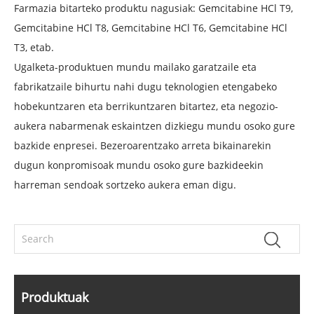
Farmazia bitarteko produktu nagusiak: Gemcitabine HCl T9,
Gemcitabine HCl T8, Gemcitabine HCl T6, Gemcitabine HCl
T3, etab.
Ugalketa-produktuen mundu mailako garatzaile eta
fabrikatzaile bihurtu nahi dugu teknologien etengabeko
hobekuntzaren eta berrikuntzaren bitartez, eta negozio-
aukera nabarmenak eskaintzen dizkiegu mundu osoko gure
bazkide enpresei. Bezeroarentzako arreta bikainarekin
dugun konpromisoak mundu osoko gure bazkideekin
harreman sendoak sortzeko aukera eman digu.
Produktuak