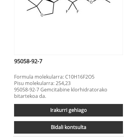
95058-92-7
Formula molekularra: C10H16F2O5
Pisu molekularra: 254,23
95058-92-7 Gemcitabine klorhidratorako
bitartekoa da.
Irakurri gehiago
Bidali kontsulta