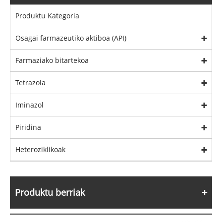
Produktu Kategoria
Osagai farmazeutiko aktiboa (API)
Farmaziako bitartekoa
Tetrazola
Iminazol
Piridina
Heteroziklikoak
Produktu berriak