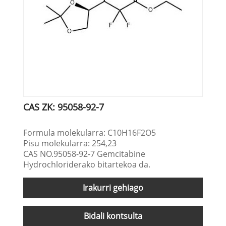
CAS ZK: 95058-92-7
Formula molekularra: C10H16F2O5
Pisu molekularra: 254,23
CAS NO.95058-92-7 Gemcitabine
Hydrochloriderako bitartekoa da.
Irakurri gehiago
Bidali kontsulta