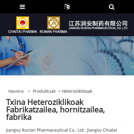
Hasiera
>
Produktuak
> Heteroziklikoak
Txina Heteroziklikoak
Fabrikatzailea, hornitzailea,
fabrika
Jiangsu Run'an Pharmaceutical Co., Ltd., Jiangsu Chiatai