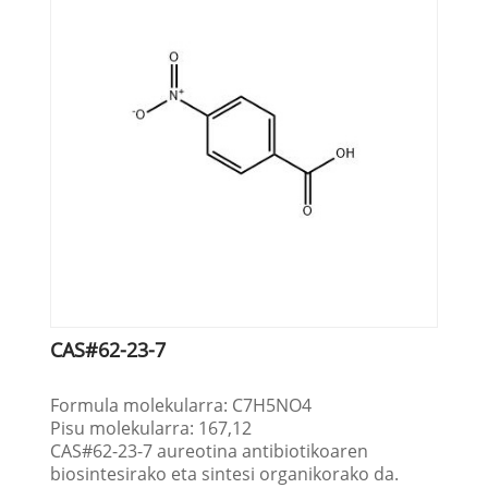
CAS#62-23-7
Formula molekularra: C7H5NO4
Pisu molekularra: 167,12
CAS#62-23-7 aureotina antibiotikoaren
biosintesirako eta sintesi organikorako da.