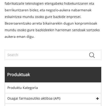
fabrikatzaile teknologien etengabeko hobekuntzaren eta
berrikuntzaren bidez, eta negozio-aukera nabarmenak
eskaintzea mundu osoko gure bazkide enpresei.
Bezeroarentzako arreta bikainarekin dugun konpromisoak
mundu osoko gure bazkideekin harreman sendoak sortzeko
aukera eman digu.
Produktuak
Produktu Kategoria
Osagai farmazeutiko aktiboa (API)