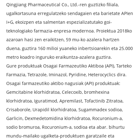
Qingjiang Pharmaceutical Co., Ltd.-ren guztizko filiala,
ugalkortasuna erregulatzeko sendagaien eta barietate APIen
I+G, ekoizpen eta salmentan espezializatutako goi-
teknologiako farmazia-enpresa modernoa. Proiektua 2018ko
azaroan hasi zen eraikitzen, 59 mu-ko azalera hartzen
duena, guztira 160 milioi yuaneko inbertsioarekin eta 25.000
metro koadro inguruko eraikuntza-azalera guztira.
Gure produktuak Osagai Farmazeutiko Aktiboa (API), Tarteko
Farmazia, Tetrazole, Iminazol, Pyridine, Heterocyclics dira.
Osagai farmazeutiko aktibo nagusiak (API) produktuak:
Gemcitabine klorhidratoa, Celecoxib, bromhexina
klorhidratoa, Iguratimod, Apremilast, Tofactinib Zitratoa,
Crisaborole, Urapidil klorhidratoa, Sugammadex sodioa,
Garlicin, Dexmedetomidina klorhidratoa, Rocuronium-a,
sodio bromuroa, Rocuronium-a, sodioa eta abar. bihurtu
mundu-mailako ugalketa-produktuen garatzaile eta