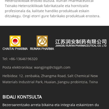
Heteroziklikoak erosiko duzula. Run'an Pharmaceutical
Txinako Heteroziklikoak fabrikatzaile eta hornitzaile
profesionala da, kalitate handiko produktuak eskain
ditzakegu. Ongi etorri gure fabrikako produktuak erostera.
Tel:
+86-13646196320
Posta elektronikoa:
wangjing@ctqjph.com
Helbidea:
12. zenbakia, Zhangma Road, Salt Chemical New
Materials Industrial Park, Huaian, Jiangsu probintzia, Txina
BIDALI KONTSULTA
Bezeroarentzako arreta bikaina eta integrala eskaintzen du