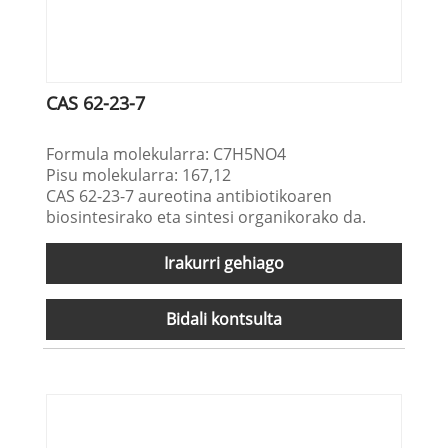
CAS 62-23-7
Formula molekularra: C7H5NO4
Pisu molekularra: 167,12
CAS 62-23-7 aureotina antibiotikoaren
biosintesirako eta sintesi organikorako da.
Irakurri gehiago
Bidali kontsulta