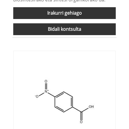
Irakurri gehiago
Bidali kontsulta