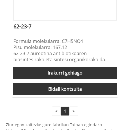
62-23-7
Formula molekularra: C7H5NO4
Pisu molekularra: 167,12
62-23-7 aureotina antibiotikoaren
biosintesirako eta sintesi organikorako da.
Irakurri gehiago
Bidali kontsulta
<
1
>
Ziur egon zaitezke gure fabrikan Txinan egindako