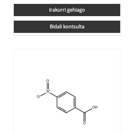
Irakurri gehiago
Bidali kontsulta