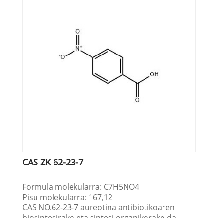
CAS ZK 62-23-7
Formula molekularra: C7H5NO4
Pisu molekularra: 167,12
CAS NO.62-23-7 aureotina antibiotikoaren
biosintesirako eta sintesi organikorako da.