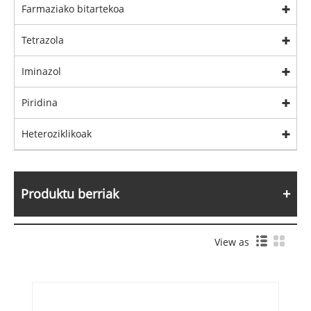
Farmaziako bitartekoa
Tetrazola
Iminazol
Piridina
Heteroziklikoak
Produktu berriak
View as