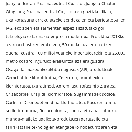
Jiangsu Run'an Pharmaceutical Co., Ltd., Jiangsu Chiatai
Qingjiang Pharmaceutical Co., Ltd.-ren guztizko filiala,
ugalkortasuna erregulatzeko sendagaien eta barietate APIen
I+G, ekoizpen eta salmentan espezializatutako goi-
teknologiako farmazia-enpresa modernoa. Proiektua 2018ko
azaroan hasi zen eraikitzen, 59 mu-ko azalera hartzen
duena, guztira 160 milioi yuaneko inbertsioarekin eta 25.000
metro koadro inguruko eraikuntza-azalera guztira.
Osagai farmazeutiko aktibo nagusiak (API) produktuak:
Gemcitabine klorhidratoa, Celecoxib, bromhexina
klorhidratoa, Iguratimod, Apremilast, Tofactinib Zitratoa,
Crisaborole, Urapidil klorhidratoa, Sugammadex sodioa,
Garlicin, Dexmedetomidina klorhidratoa, Rocuronium-a,
sodio bromuroa, Rocuronium-a, sodioa eta abar. bihurtu
mundu-mailako ugalketa-produktuen garatzaile eta
fabrikatzaile teknologien etengabeko hobekuntzaren eta