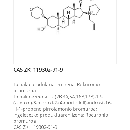
CAS ZK: 119302-91-9
Txinako produktuaren izena: Rokuronio
bromuroa
Txinako ezizena: L-[(2Β,3Α,5Α,16Β,17Β)-17-
(acetoxi)-3-hidroxi-2-(4-morfolinil)androst-16-
il]-1-propeno pirrolamonio bromuroa;
Ingelesezko produktuaren izena: Rocuronio
bromuroa
CAS ZK: 119302-91-9