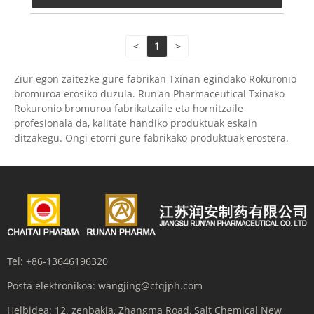
<
1
>
Ziur egon zaitezke gure fabrikan Txinan egindako Rokuronio
bromuroa erosiko duzula. Run'an Pharmaceutical Txinako
Rokuronio bromuroa fabrikatzaile eta hornitzaile
profesionala da, kalitate handiko produktuak eskain
ditzakegu. Ongi etorri gure fabrikako produktuak erostera.
Tel:
+86-13646196320
Posta elektronikoa:
wangjing@ctqjph.com
Helbidea:
12. zenbakia, Zhangma Road, Salt Chemical New