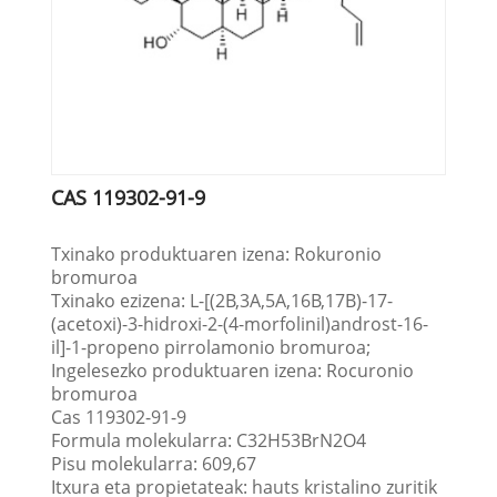
CAS 119302-91-9
Txinako produktuaren izena: Rokuronio
bromuroa
Txinako ezizena: L-[(2Β,3Α,5Α,16Β,17Β)-17-
(acetoxi)-3-hidroxi-2-(4-morfolinil)androst-16-
il]-1-propeno pirrolamonio bromuroa;
Ingelesezko produktuaren izena: Rocuronio
bromuroa
Cas 119302-91-9
Formula molekularra: C32H53BrN2O4
Pisu molekularra: 609,67
Itxura eta propietateak: hauts kristalino zuritik