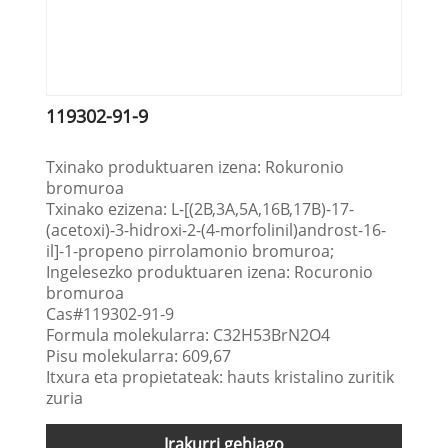
119302-91-9
Txinako produktuaren izena: Rokuronio
bromuroa
Txinako ezizena: L-[(2Β,3Α,5Α,16Β,17Β)-17-
(acetoxi)-3-hidroxi-2-(4-morfolinil)androst-16-
il]-1-propeno pirrolamonio bromuroa;
Ingelesezko produktuaren izena: Rocuronio
bromuroa
Cas#119302-91-9
Formula molekularra: C32H53BrN2O4
Pisu molekularra: 609,67
Itxura eta propietateak: hauts kristalino zuritik
zuria
Irakurri gehiago