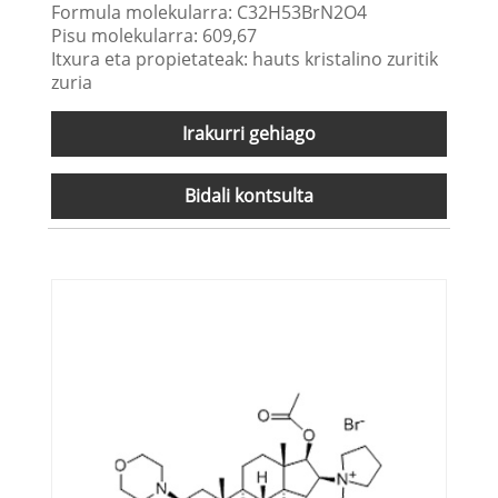
Formula molekularra: C32H53BrN2O4
Pisu molekularra: 609,67
Itxura eta propietateak: hauts kristalino zuritik
zuria
Irakurri gehiago
Bidali kontsulta