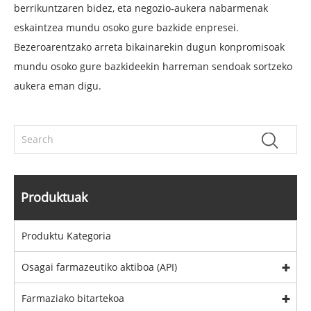
berrikuntzaren bidez, eta negozio-aukera nabarmenak
eskaintzea mundu osoko gure bazkide enpresei.
Bezeroarentzako arreta bikainarekin dugun konpromisoak
mundu osoko gure bazkideekin harreman sendoak sortzeko
aukera eman digu.
Produktuak
Produktu Kategoria
Osagai farmazeutiko aktiboa (API)
Farmaziako bitartekoa