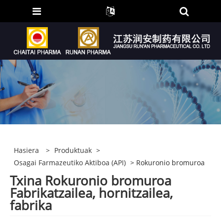
Hasiera
>
Produktuak
>
Osagai Farmazeutiko Aktiboa (API)
> Rokuronio bromuroa
Txina Rokuronio bromuroa
Fabrikatzailea, hornitzailea,
fabrika