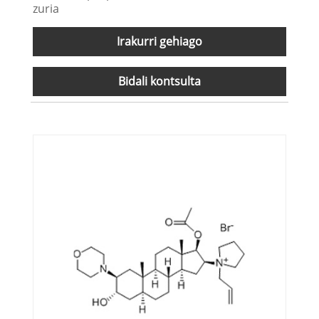
zuria
Irakurri gehiago
Bidali kontsulta