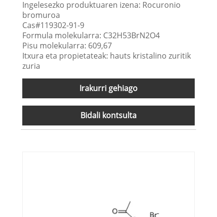
Ingelesezko produktuaren izena: Rocuronio
bromuroa
Cas#119302-91-9
Formula molekularra: C32H53BrN2O4
Pisu molekularra: 609,67
Itxura eta propietateak: hauts kristalino zuritik
zuria
Irakurri gehiago
Bidali kontsulta