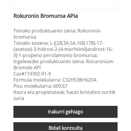
Rokuronio Bromuroa APIa
Txinako produktuaren izena: Rokuronio
bromuroa
Txinako ezizena: L-[(2Β,3Α,5Α,16Β,17Β)-17-
(acetoxi)-3-hidroxi-2-(4-morfolinil)androst-16-
il]-1-propeno pirrolamonio bromuroa;
Ingelesezko produktuaren izena: Rocuronium
Bromide API
Cas#119302-91-9
Formula molekularra: C32H53BrN2O4
Pisu molekularra: 609,67
Itxura eta propietateak: hauts kristalino zuritik
zuria
Irakurri gehiago
Bidali kontsulta