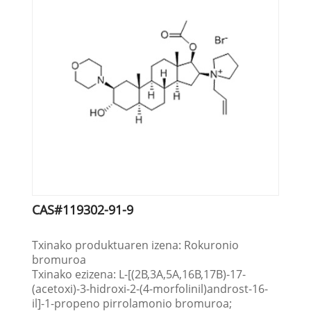
CAS#119302-91-9
Txinako produktuaren izena: Rokuronio
bromuroa
Txinako ezizena: L-[(2Β,3Α,5Α,16Β,17Β)-17-
(acetoxi)-3-hidroxi-2-(4-morfolinil)androst-16-
il]-1-propeno pirrolamonio bromuroa;