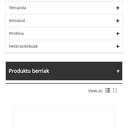
Tetrazola
Iminazol
Piridina
Heteroziklikoak
Produktu berriak
View as